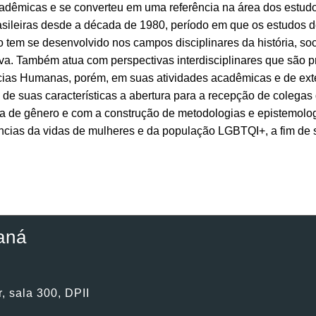
cadêmicas e se converteu em uma referência na área dos estud
asileiras desde a década de 1980, período em que os estudos 
 tem se desenvolvido nos campos disciplinares da história, socio
va. Também atua com perspectivas interdisciplinares que são pr
ias Humanas, porém, em suas atividades acadêmicas e de extens
de suas características a abertura para a recepção de colegas
 de gênero e com a construção de metodologias e epistemologia
cias da vidas de mulheres e da população LGBTQI+, a fim de s
aná
, sala 300, DPII