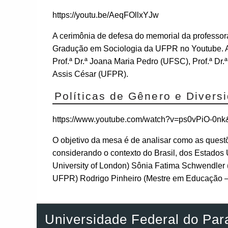
https://youtu.be/AeqFOllxYJw
A cerimônia de defesa do memorial da professo
Gradução em Sociologia da UFPR no Youtube. A s
Prof.ª Dr.ª Joana Maria Pedro (UFSC), Prof.ª Dr.ª
Assis César (UFPR).
Políticas de Gênero e Divers
https://www.youtube.com/watch?v=ps0vPiO
O objetivo da mesa é de analisar como as quest
considerando o contexto do Brasil, dos Estados 
University of London) Sônia Fatima Schwendle
UFPR) Rodrigo Pinheiro (Mestre em Educação 
Universidade Federal do Par