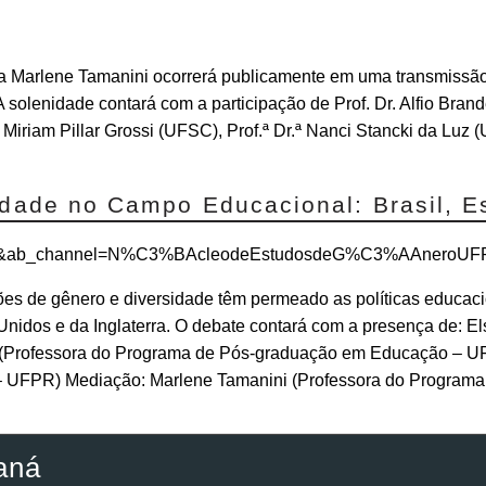
ra Marlene Tamanini ocorrerá publicamente em uma transmissão
olenidade contará com a participação de Prof. Dr. Alfio Bran
 Miriam Pillar Grossi (UFSC), Prof.ª Dr.ª Nanci Stancki da Luz 
idade no Campo Educacional: Brasil, E
-0nk&ab_channel=N%C3%BAcleodeEstudosdeG%C3%AAneroU
ões de gênero e diversidade têm permeado as políticas educaci
Unidos e da Inglaterra. O debate contará com a presença de: El
r (Professora do Programa de Pós-graduação em Educação – 
– UFPR) Mediação: Marlene Tamanini (Professora do Program
aná