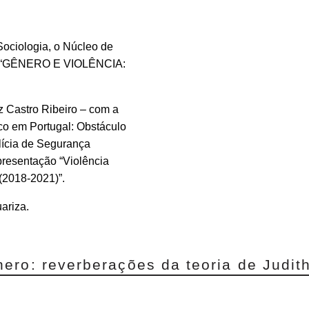
ciologia, o Núcleo de
a “GÊNERO E VIOLÊNCIA:
 Castro Ribeiro – com a
co em Portugal: Obstáculo
lícia de Segurança
presentação “Violência
(2018-2021)”.
ariza.
ro: reverberações da teoria de Judith