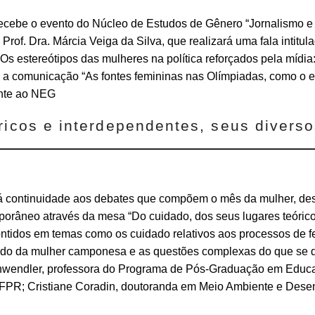
be o evento do Núcleo de Estudos de Gênero “Jornalismo e Gê
rof. Dra. Márcia Veiga da Silva, que realizará uma fala intitul
s estereótipos das mulheres na política reforçados pela mídia:
 comunicação “As fontes femininas nas Olímpiadas, como o espo
ente ao NEG
ricos e interdependentes, seus diverso
á continuidade aos debates que compõem o mês da mulher, de
porâneo através da mesa “Do cuidado, dos seus lugares teórico
contidos em temas como os cuidado relativos aos processos de f
idado da mulher camponesa e as questões complexas do que se 
hwendler, professora do Programa de Pós-Graduação em Educa
PR; Cristiane Coradin, doutoranda em Meio Ambiente e Desen