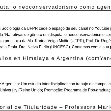
puta: o neoconservadorismo como age
Sociologia da UFPR cede o espaço de seu canal no Youtube p
da “Narrativas de gênero em disputa: o neoconservadorismo c
 a presença da Ma. Karina Veiga Mottin (UFPR); Prof. Dr. Rogé
ela Profa. Dra. Neiva Furlin (UNOESC). Contamos com a sua p
llos en Himalaya e Argentina (comYa
rgentina: Um estudio interdisciplinar con trabajo de campo tr
r University (Reino Unido) Promoção: Programa de Pós-gradua
rial de Titularidade – Professora Mar