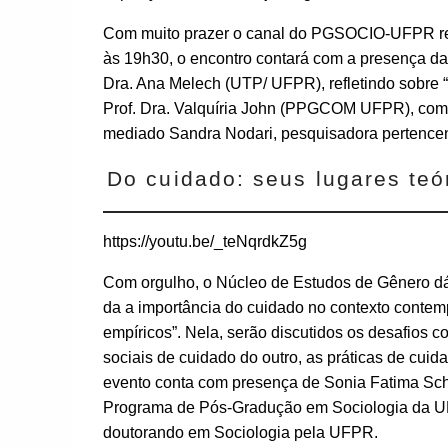
Com muito prazer o canal do PGSOCIO-UFPR rece
às 19h30, o encontro contará com a presença da P
Dra. Ana Melech (UTP/ UFPR), refletindo sobre “O
Prof. Dra. Valquíria John (PPGCOM UFPR), com a
mediado Sandra Nodari, pesquisadora pertenc
Do cuidado: seus lugares teó
https://youtu.be/_teNqrdkZ5g
Com orgulho, o Núcleo de Estudos de Gênero d
da a importância do cuidado no contexto contem
empíricos”. Nela, serão discutidos os desafios 
sociais de cuidado do outro, as práticas de cu
evento conta com presença de Sonia Fatima Sc
Programa de Pós-Gradução em Sociologia da UF
doutorando em Sociologia pela UFPR.