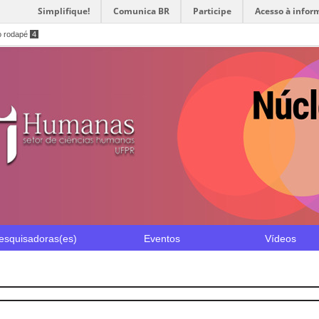
Simplifique!
Comunica BR
Participe
Acesso à infor
o rodapé
4
esquisadoras(es)
Eventos
Vídeos