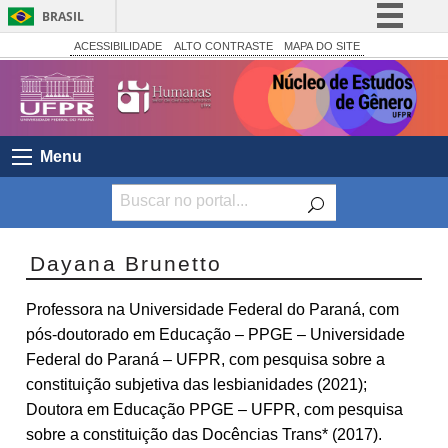
BRASIL
Simplifique!
ACESSIBILIDADE
ALTO CONTRASTE
MAPA DO SITE
Comunica BR
Participe
Acesso à informação
Menu
Legislação
Canais
Dayana Brunetto
Professora na Universidade Federal do Paraná, com
pós-doutorado em Educação – PPGE – Universidade
Federal do Paraná – UFPR, com pesquisa sobre a
constituição subjetiva das lesbianidades (2021);
Doutora em Educação PPGE – UFPR, com pesquisa
sobre a constituição das Docências Trans* (2017).