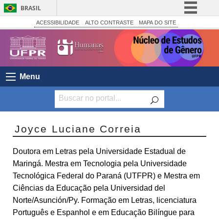
BRASIL
Simplifique!
ACESSIBILIDADE
ALTO CONTRASTE
MAPA DO SITE
Comunica BR
Participe
Acesso à informação
Menu
Legislação
Canais
Joyce Luciane Correia
Doutora em Letras pela Universidade Estadual de
Maringá. Mestra em Tecnologia pela Universidade
Tecnológica Federal do Paraná (UTFPR) e Mestra em
Ciências da Educação pela Universidad del
Norte/Asunción/Py. Formação em Letras, licenciatura
Português e Espanhol e em Educação Bilíngue para