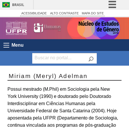
BRASIL
Simplifique!
ACESSIBILIDADE
ALTO CONTRASTE
MAPA DO SITE
Comunica BR
Participe
Acesso à informação
Menu
Legislação
Canais
Miriam (Meryl) Adelman
Possui mestrado (M.Phil) em Sociologia pela New
York University (1990) e doutorado pelo Doutorado
Interdisciplinar em Ciências Humanas pela
Universidade Federal de Santa Catarina (2004). Hoje
aposentada pela UFPR (Departamento de Sociologia,
continua vinculada aos programas de pós-graduação