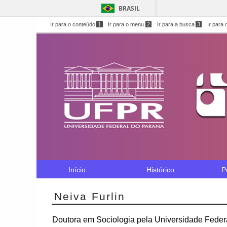
BRASIL
Ir para o conteúdo
1
Ir para o menu
2
Ir para a busca
3
Ir para 
Início
Histórico
P
Neiva Furlin
Doutora em Sociologia pela Universidade Fede