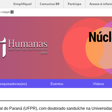
Simplifique!
Comunica BR
Participe
Acesso à infor
o rodapé
4
esquisadoras(es)
Eventos
Vídeos
ral do Paraná (UFPR), com doutorado sanduíche na Universid