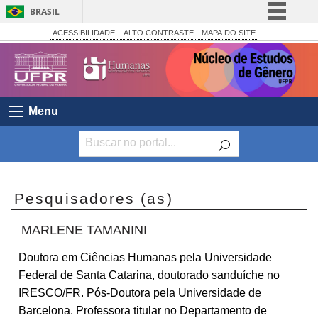
BRASIL
Simplifique!
ACESSIBILIDADE
ALTO CONTRASTE
MAPA DO SITE
Comunica BR
Participe
Acesso à informação
Menu
Legislação
Canais
Pesquisadores (as)
MARLENE TAMANINI
Doutora em Ciências Humanas pela Universidade
Federal de Santa Catarina, doutorado sanduíche no
IRESCO/FR. Pós-Doutora pela Universidade de
Barcelona. Professora titular no Departamento de